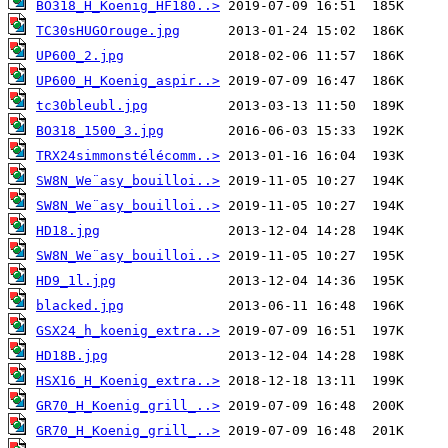
BO318_H_Koenig_HF180..>
TC30sHUGOrouge.jpg
UP600_2.jpg
UP600_H_Koenig_aspir..>
tc30bleubl.jpg
BO318_1500_3.jpg
TRX24simmonstélécomm..>
SW8N_We¨asy_bouilloi..>
SW8N_We¨asy_bouilloi..>
HD18.jpg
SW8N_We¨asy_bouilloi..>
HD9_1l.jpg
blacked.jpg
GSX24_h_koenig_extra..>
HD18B.jpg
HSX16_H_Koenig_extra..>
GR70_H_Koenig_grill_..>
GR70_H_Koenig_grill_..>