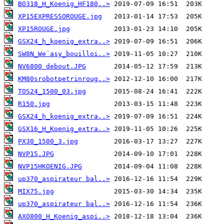
BO318_H_Koenig_HF180..>
XP15EXPRESSOROUGE.jpg
XP15ROUGE.jpg
GSX24_h_koenig_extra..>
SW8N_We¨asy_bouilloi..>
NV6800 debout.JPG
KM80srobotpetrinroug..>
TOS24_1500_03.jpg
R150.jpg
GSX24_h_koenig_extra..>
GSX16_H_Koenig_extra..>
PX30_1500_3.jpg
NVP15.JPG
NVP15HKOENIG.JPG
up370_aspirateur bal..>
MIX75.jpg
up370_aspirateur bal..>
AXO800_H_Koenig_aspi..>