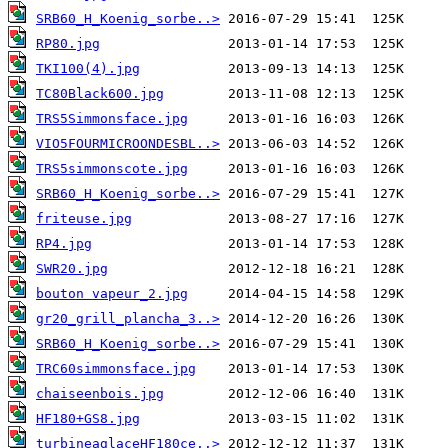
SRB60_H_Koenig_sorbe..>
RP80.jpg
TKI100(4).jpg
TC80Black600.jpg
TRS5Simmonsface.jpg
VIO5FOURMICROONDESBL..>
TRS5simmonscote.jpg
SRB60_H_Koenig_sorbe..>
friteuse.jpg
RP4.jpg
SWR20.jpg
bouton vapeur_2.jpg
gr20_grill_plancha_3..>
SRB60_H_Koenig_sorbe..>
TRC60simmonsface.jpg
chaiseenbois.jpg
HF180+GS8.jpg
turbineaglaceHF180ce..>