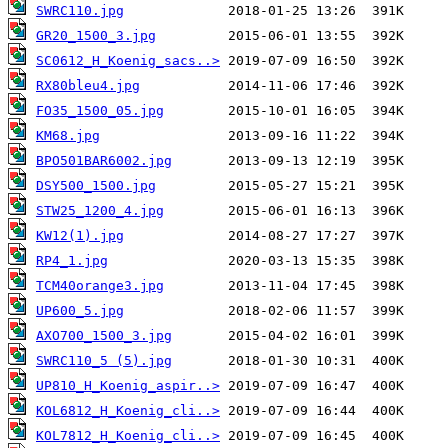
SWRC110.jpg
GR20_1500_3.jpg
SC0612_H_Koenig_sacs..>
RX80bleu4.jpg
FO35_1500_05.jpg
KM68.jpg
BPO501BAR6002.jpg
DSY500_1500.jpg
STW25_1200_4.jpg
KW12(1).jpg
RP4_1.jpg
TCM40orange3.jpg
UP600_5.jpg
AXO700_1500_3.jpg
SWRC110_5 (5).jpg
UP810_H_Koenig_aspir..>
KOL6812_H_Koenig_cli..>
KOL7812_H_Koenig_cli..>