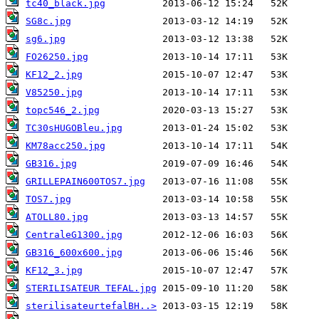
tc40_black.jpg
SG8c.jpg
sg6.jpg
FO26250.jpg
KF12_2.jpg
V85250.jpg
topc546_2.jpg
TC30sHUGOBleu.jpg
KM78acc250.jpg
GB316.jpg
GRILLEPAIN600TOS7.jpg
TOS7.jpg
ATOLL80.jpg
CentraleG1300.jpg
GB316_600x600.jpg
KF12_3.jpg
STERILISATEUR TEFAL.jpg
sterilisateurtefalBH..>