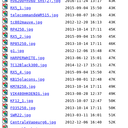
nv6200+nv60 sns(2).jpg
RX5_1.jpg
telecommandeWR515.jpg
tc802mauve.jpg
RP4250.jpg
RX5_2.jpg
RP85250.jpg
g1.jpg
HARPERWHITE.jpg
TC12Black300.jpg
RX5_4.jpg
KB15glacons.jpg
KM78250.jpg
VIK480HKOENIG.jpg
KF12_1.jpg
FO35250.jpg
SWR22.jpg
CentraleVapeurg6.jpg