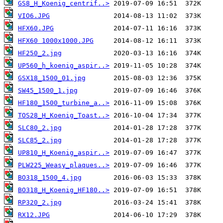
GS8_H_Koenig_centrif..>
VIO6.JPG
HFX60.JPG
HFX60 1000x1000.JPG
HF250_2.jpg
UP560_h_koenig_aspir..>
GSX18_1500_01.jpg
SW45_1500_1.jpg
HF180_1500_turbine_a..>
TOS28_H_Koenig_Toast..>
SLC80_2.jpg
SLC85_2.jpg
UP810_H_Koenig_aspir..>
PLW225_Weasy_plaques..>
BO318_1500_4.jpg
BO318_H_Koenig_HF180..>
RP320_2.jpg
RX12.JPG