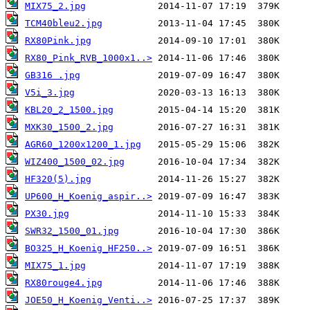
MIX75_2.jpg
TCM40bleu2.jpg
RX80Pink.jpg
RX80_Pink_RVB_1000x1..>
GB316 .jpg
V5i_3.jpg
KBL20_2_1500.jpg
MXK30_1500_2.jpg
AGR60_1200x1200_1.jpg
WIZ400_1500_02.jpg
HF320(5).jpg
UP600_H_Koenig_aspir..>
PX30.jpg
SWR32_1500_01.jpg
BO325_H_Koenig_HF250..>
MIX75_1.jpg
RX80rouge4.jpg
JOE50_H_Koenig_Venti..>