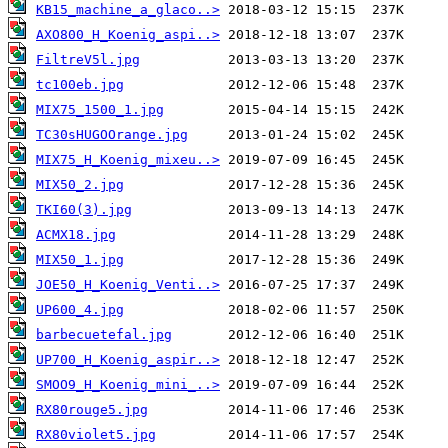
KB15_machine_a_glaco..>
AXO800_H_Koenig_aspi..>
FiltreV5l.jpg
tc100eb.jpg
MIX75_1500_1.jpg
TC30sHUGOOrange.jpg
MIX75_H_Koenig_mixeu..>
MIX50_2.jpg
TKI60(3).jpg
ACMX18.jpg
MIX50_1.jpg
JOE50_H_Koenig_Venti..>
UP600_4.jpg
barbecuetefal.jpg
UP700_H_Koenig_aspir..>
SMOO9_H_Koenig_mini_..>
RX80rouge5.jpg
RX80violet5.jpg