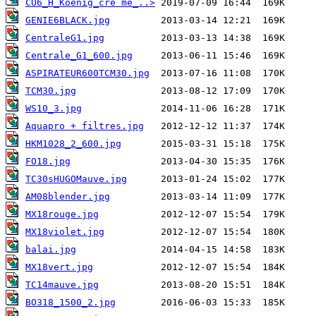
CU6_H_Koenig_cre`me_..>
GENIE6BLACK.jpg
CentraleG1.jpg
Centrale_G1_600.jpg
ASPIRATEUR600TCM30.jpg
TCM30.jpg
WS10_3.jpg
Aquapro + filtres.jpg
HKM1028_2_600.jpg
FO18.jpg
TC30sHUGOMauve.jpg
AM08blender.jpg
MX18rouge.jpg
MX18violet.jpg
balai.jpg
MX18vert.jpg
TC14mauve.jpg
BO318_1500_2.jpg