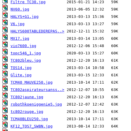
Filtre TC30.jpg
NV60.jpg
HALYS+G1.jpg
V6.jpg
HALYS600TABLEDEREPAS..>
MX17.jpg
vio7600.jpg
topc546_1.jpg
TC802bleu.jpg
TOS14.jpg
Glite.jpg
TCM40 MAUVE250.jpg
TC802aspirateursanss..>
TC802jaune.jpg
robothkoeniggenie5.jpg
tc802rouge.jpg
TCM40BLEU250.jpg
KF12_TOS7_SW8N.jpg