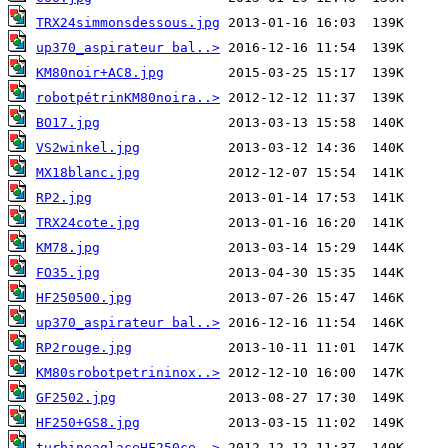
TRX24simmonsdessous.jpg
up370_aspirateur bal..>
KM80noir+AC8.jpg
robotpétrinKM80noira..>
BO17.jpg
VS2winkel.jpg
MX18blanc.jpg
RP2.jpg
TRX24cote.jpg
KM78.jpg
FO35.jpg
HF250500.jpg
up370_aspirateur bal..>
RP2rouge.jpg
KM80srobotpetrininox..>
GF2502.jpg
HF250+GS8.jpg
turbineaglaceHF250ce..>