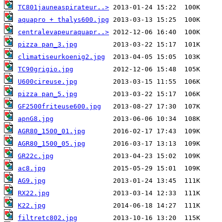
TC801jauneaspirateur..>
aquapro + thalys600.jpg
centralevapeuraquapr..>
pizza pan_3.jpg
climatiseurkoenig2.jpg
TC90grigio.jpg
U600cireuse.jpg
pizza pan_5.jpg
GF2500friteuse600.jpg
apnG8.jpg
AGR80_1500_01.jpg
AGR80_1500_05.jpg
GR22c.jpg
ac8.jpg
AG9.jpg
RX22.jpg
K22.jpg
filtretc802.jpg