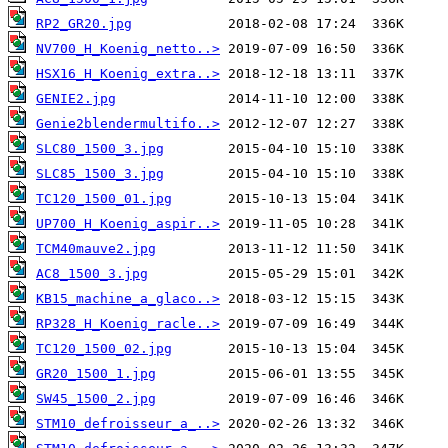
RP2_GR20.jpg
NV700_H_Koenig_netto..>
HSX16_H_Koenig_extra..>
GENIE2.jpg
Genie2blendermultifo..>
SLC80_1500_3.jpg
SLC85_1500_3.jpg
TC120_1500_01.jpg
UP700_H_Koenig_aspir..>
TCM40mauve2.jpg
AC8_1500_3.jpg
KB15_machine_a_glaco..>
RP328_H_Koenig_racle..>
TC120_1500_02.jpg
GR20_1500_1.jpg
SW45_1500_2.jpg
STM10_defroisseur_a_..>