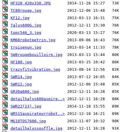
HF320 420x330.JPG
TC80rouge.jpg
KF12.jpg
Talys600G.jpg
topc546_3.jpg
KM60robotpetrin.jpg
troisenun.jpg
SW8rougebouilloire.jpg
HF180.jpg
Crazyfitvibration.jpg
SWR14.jpg
SWR12.jpg
GR30a600.jpg
detailhalys600aspire..>
SWR22(13).jpg
WR515aspirateurrobot..>
MG10TOS7600.jpg
detailhalyssouffle.jpg