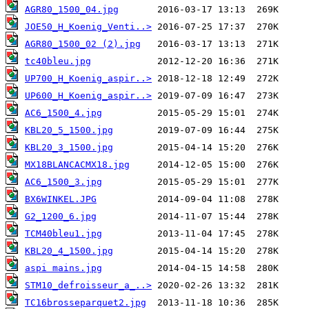
AGR80_1500_04.jpg
JOE50_H_Koenig_Venti..>
AGR80_1500_02 (2).jpg
tc40bleu.jpg
UP700_H_Koenig_aspir..>
UP600_H_Koenig_aspir..>
AC6_1500_4.jpg
KBL20_5_1500.jpg
KBL20_3_1500.jpg
MX18BLANCACMX18.jpg
AC6_1500_3.jpg
BX6WINKEL.JPG
G2_1200_6.jpg
TCM40bleu1.jpg
KBL20_4_1500.jpg
aspi mains.jpg
STM10_defroisseur_a_..>
TC16brosseparquet2.jpg