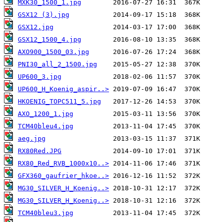
MXK30_1500_1.jpg
GSX12 (3).jpg
GSX12.jpg
GSX12_1500_4.jpg
AXO900_1500_03.jpg
PNI30_all_2_1500.jpg
UP600_3.jpg
UP600_H_Koenig_aspir..>
HKOENIG_TOPC511_5.jpg
AXO_1200_1.jpg
TCM40bleu4.jpg
aeg.jpg
RX80Red.JPG
RX80_Red_RVB_1000x10..>
GFX360_gaufrier_hkoe..>
MG30_SILVER_H_Koenig..>
MG30_SILVER_H_Koenig..>
TCM40bleu3.jpg