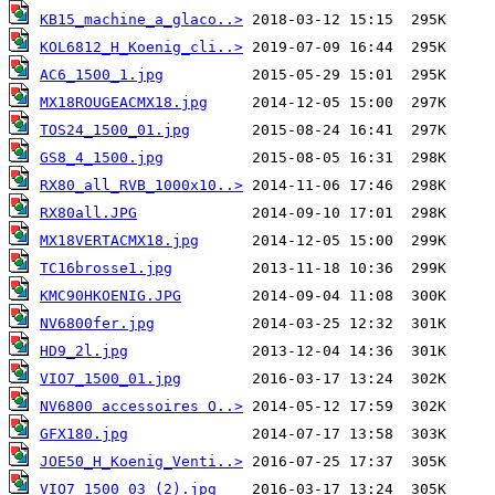
KB15_machine_a_glaco..>
KOL6812_H_Koenig_cli..>
AC6_1500_1.jpg
MX18ROUGEACMX18.jpg
TOS24_1500_01.jpg
GS8_4_1500.jpg
RX80_all_RVB_1000x10..>
RX80all.JPG
MX18VERTACMX18.jpg
TC16brosse1.jpg
KMC90HKOENIG.JPG
NV6800fer.jpg
HD9_2l.jpg
VIO7_1500_01.jpg
NV6800 accessoires O..>
GFX180.jpg
JOE50_H_Koenig_Venti..>
VIO7_1500_03 (2).jpg