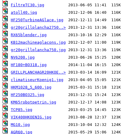
FiltreTC30.jpg
atoll40.jpg
HF250TurbineAGlace.jpg
gr20grillplancha2750..>
RX65blender.jpg
KB12machineaglacons.jpg
gr20grillplancha750.jpg
NV6200.jpg
HF180+BO318.jpg
GRILLPLANCHAGR20HKOE..>
climatiseurKoenig1.jpg
HKM1028_5_600.jpg
HF250BO325.jpg
KM65robotpetrin.jpg
TCP85.jpg
VIK400HKOENIG.jpg
MG10.jpg
AGR60.jpg