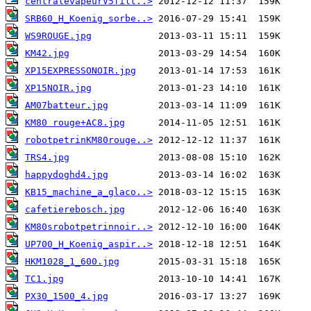
centralevapeurV5filt..>
SRB60_H_Koenig_sorbe..>
WS9ROUGE.jpg
KM42.jpg
XP15EXPRESSONOIR.jpg
XP15NOIR.jpg
AM07batteur.jpg
KM80 rouge+AC8.jpg
robotpetrinKM80rouge..>
TRS4.jpg
happydoghd4.jpg
KB15_machine_a_glaco..>
cafetierebosch.jpg
KM80srobotpetrinnoir..>
UP700_H_Koenig_aspir..>
HKM1028_1_600.jpg
TC1.jpg
PX30_1500_4.jpg