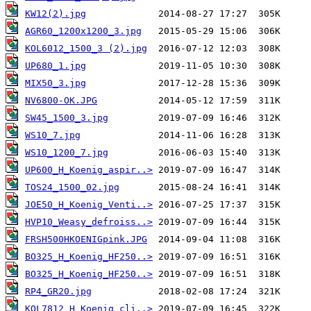
KW12(2).jpg
AGR60_1200x1200_3.jpg
KOL6012_1500_3 (2).jpg
UP680_1.jpg
MIX50_3.jpg
NV6800-OK.JPG
SW45_1500_3.jpg
WS10_7.jpg
WS10_1200_7.jpg
UP600_H_Koenig_aspir..>
TOS24_1500_02.jpg
JOE50_H_Koenig_Venti..>
HVP10_Weasy_defroiss..>
FRSH500HKOENIGpink.JPG
BO325_H_Koenig_HF250..>
BO325_H_Koenig_HF250..>
RP4_GR20.jpg
KOL7812_H_Koenig_cli..>