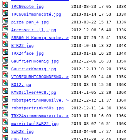
TRC60cote.jpg
TRC60simmonscôté.jpg
pizza pan_4.jpg
Accessoir..[1].jpg
SRB60_H_Koenig_sorbe..>
BTR22.jpg
TRX24face.jpg
GaufrierHKoenig.jpg
GaufrierKoenig.jpg
VIO5FOURMICROONDESNO..>
BO12.jpg
KM80silver+AC8.jpg
robotpetrinKM80silve..>
robotpertrinkm60s.jpg
TRX24simmonsmurvirtu..>
murvirtuelSWR22.jpg
SWR28.jpg
CU6.jpg