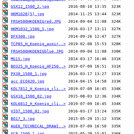
GSX12_1500_2.jpg
HKM1028(5).jpg
FRSH500HKOENIGred.JPG
HKM1032_1500_5.jpg
DFX300.jpg
TCP85_H_Koenig_aspir..>
FRSH500HKOENIGblue.JPG
MG15.jpg
BO325_H_Koenig_HF250..>
PX30_1500_1.jpg
acc ECO420.jpg
KOL7812_H_Koenig_cli..>
GSX18_1500_02.jpg
KOL6812_H_Koenig_cli..>
VIO7_1500_02.jpg
BO17_3.jpg
AGE6_TECHNICAL_DRAWI..>
AC8_1500_1.jpg