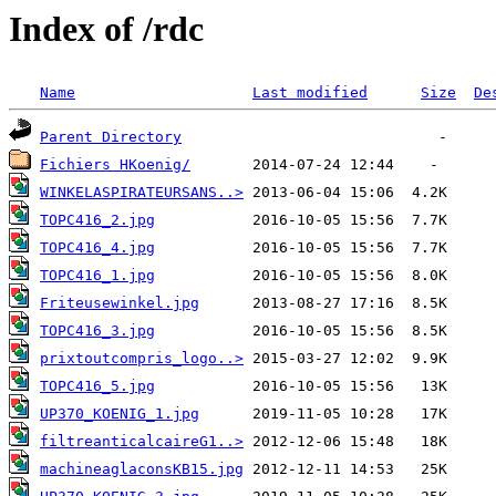
Index of /rdc
Name
Last modified
Size
De
Parent Directory
Fichiers HKoenig/
WINKELASPIRATEURSANS..>
TOPC416_2.jpg
TOPC416_4.jpg
TOPC416_1.jpg
Friteusewinkel.jpg
TOPC416_3.jpg
prixtoutcompris_logo..>
TOPC416_5.jpg
UP370_KOENIG_1.jpg
filtreanticalcaireG1..>
machineaglaconsKB15.jpg