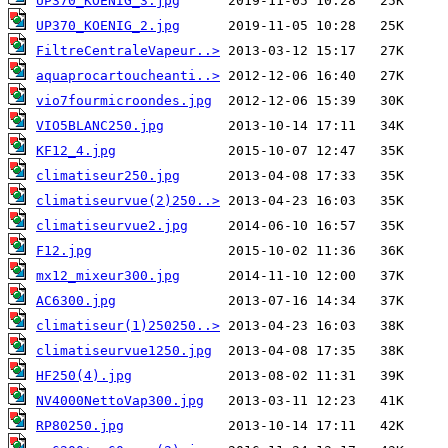
UP370_KOENIG_3.jpg
UP370_KOENIG_2.jpg
FiltreCentraleVapeur..>
aquaprocartoucheanti..>
vio7fourmicroondes.jpg
VIO5BLANC250.jpg
KF12_4.jpg
climatiseur250.jpg
climatiseurvue(2)250..>
climatiseurvue2.jpg
F12.jpg
mx12_mixeur300.jpg
AC6300.jpg
climatiseur(1)250250..>
climatiseurvue1250.jpg
HF250(4).jpg
NV4000NettoVap300.jpg
RP80250.jpg