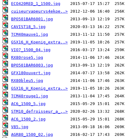
ECO420RED_1_1500.jpg
cuiseurvapeurvs4ekoe..>
BPO501BAR6001.jpg
CAVIST18_5.jpg
TCM40mauve1.jpg
GSX16_H_Koenig_extra..>
VIO7_1500_04.jpg
RX80rose5.jpg
BPO501BAR6003.jpg
GFX180ouvert.jpg
RX80bleu5.jpg
GSX16_H_Koenig_extra..>
TCM40rouge1.jpg
AC6_1500_5.jpg
STM10_defroisseur_a_..>
AC6_1500_2.jpg
V85.jpg
AGR80_1500_02.jpg