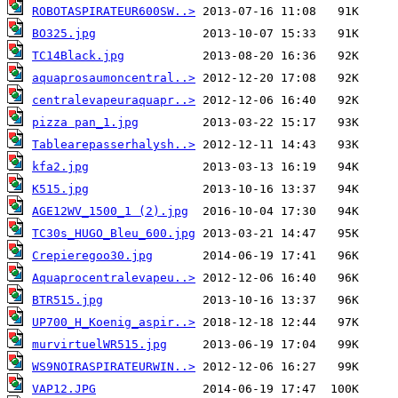
ROBOTASPIRATEUR600SW..>
BO325.jpg
TC14Black.jpg
aquaprosaumoncentral..>
centralevapeuraquapr..>
pizza pan_1.jpg
Tablearepasserhalysh..>
kfa2.jpg
K515.jpg
AGE12WV_1500_1 (2).jpg
TC30s_HUGO_Bleu_600.jpg
Crepieregoo30.jpg
Aquaprocentralevapeu..>
BTR515.jpg
UP700_H_Koenig_aspir..>
murvirtuelWR515.jpg
WS9NOIRASPIRATEURWIN..>
VAP12.JPG