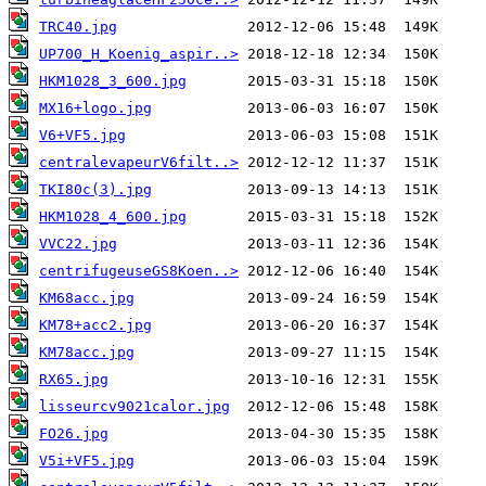
TRC40.jpg
UP700_H_Koenig_aspir..>
HKM1028_3_600.jpg
MX16+logo.jpg
V6+VF5.jpg
centralevapeurV6filt..>
TKI80c(3).jpg
HKM1028_4_600.jpg
VVC22.jpg
centrifugeuseGS8Koen..>
KM68acc.jpg
KM78+acc2.jpg
KM78acc.jpg
RX65.jpg
lisseurcv9021calor.jpg
FO26.jpg
V5i+VF5.jpg