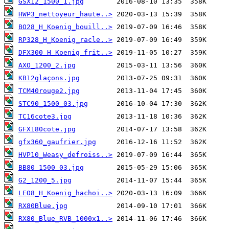
GSX12_1500_1.jpg
HWP3_nettoyeur_haute..>
BO28_H_Koenig_bouill..>
RP328_H_Koenig_racle..>
DFX300_H_Koenig_frit..>
AXO_1200_2.jpg
KB12glaçons.jpg
TCM40rouge2.jpg
STC90_1500_03.jpg
TC16cote3.jpg
GFX180cote.jpg
gfx360_gaufrier.jpg
HVP10_Weasy_defroiss..>
BB80_1500_03.jpg
G2_1200_5.jpg
LEO8_H_Koenig_hachoi..>
RX80Blue.jpg
RX80_Blue_RVB_1000x1..>