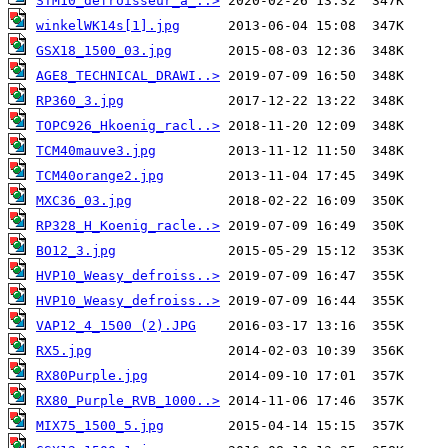
STM10_defroisseur_a_..>
winkelWK14s[1].jpg
GSX18_1500_03.jpg
AGE8_TECHNICAL_DRAWI..>
RP360_3.jpg
TOPC926_Hkoenig_racl..>
TCM40mauve3.jpg
TCM40orange2.jpg
MXC36_03.jpg
RP328_H_Koenig_racle..>
BO12_3.jpg
HVP10_Weasy_defroiss..>
HVP10_Weasy_defroiss..>
VAP12_4_1500 (2).JPG
RX5.jpg
RX80Purple.jpg
RX80_Purple_RVB_1000..>
MIX75_1500_5.jpg