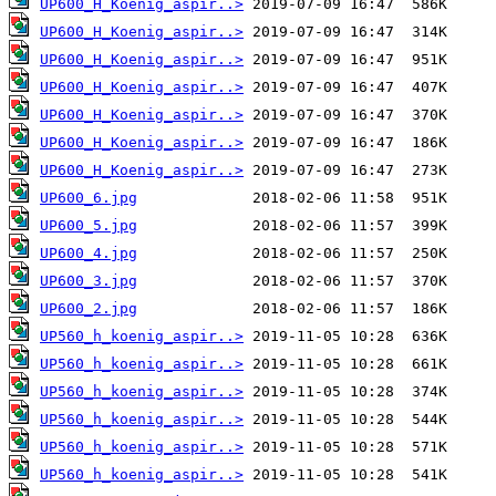
UP600_H_Koenig_aspir..>
UP600_H_Koenig_aspir..>
UP600_H_Koenig_aspir..>
UP600_H_Koenig_aspir..>
UP600_H_Koenig_aspir..>
UP600_H_Koenig_aspir..>
UP600_H_Koenig_aspir..>
UP600_6.jpg
UP600_5.jpg
UP600_4.jpg
UP600_3.jpg
UP600_2.jpg
UP560_h_koenig_aspir..>
UP560_h_koenig_aspir..>
UP560_h_koenig_aspir..>
UP560_h_koenig_aspir..>
UP560_h_koenig_aspir..>
UP560_h_koenig_aspir..>