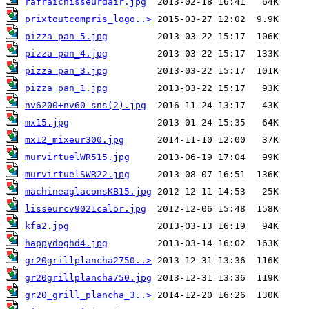
rafraichisseurdair.jpg
prixtoutcompris_logo..>
pizza pan_5.jpg
pizza pan_4.jpg
pizza pan_3.jpg
pizza pan_1.jpg
nv6200+nv60 sns(2).jpg
mx15.jpg
mx12_mixeur300.jpg
murvirtuelWR515.jpg
murvirtuelSWR22.jpg
machineaglaconsKB15.jpg
lisseurcv9021calor.jpg
kfa2.jpg
happydoghd4.jpg
gr20grillplancha2750..>
gr20grillplancha750.jpg
gr20_grill_plancha_3..>