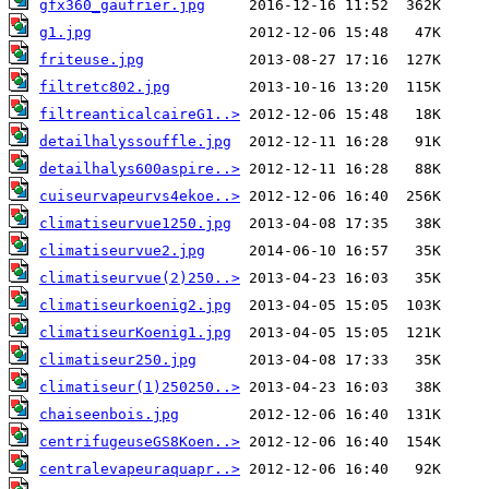
gfx360_gaufrier.jpg
g1.jpg
friteuse.jpg
filtretc802.jpg
filtreanticalcaireG1..>
detailhalyssouffle.jpg
detailhalys600aspire..>
cuiseurvapeurvs4ekoe..>
climatiseurvue1250.jpg
climatiseurvue2.jpg
climatiseurvue(2)250..>
climatiseurkoenig2.jpg
climatiseurKoenig1.jpg
climatiseur250.jpg
climatiseur(1)250250..>
chaiseenbois.jpg
centrifugeuseGS8Koen..>
centralevapeuraquapr..>