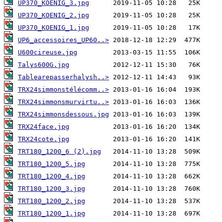
UP370_KOENIG_3.jpg
UP370_KOENIG_2.jpg
UP370_KOENIG_1.jpg
UP6_accessoires_UP60..>
U600cireuse.jpg
Talys600G.jpg
Tablearepasserhalysh..>
TRX24simmonstélécomm..>
TRX24simmonsmurvirtu..>
TRX24simmonsdessous.jpg
TRX24face.jpg
TRX24cote.jpg
TRT180_1200_6 (2).jpg
TRT180_1200_5.jpg
TRT180_1200_4.jpg
TRT180_1200_3.jpg
TRT180_1200_2.jpg
TRT180_1200_1.jpg