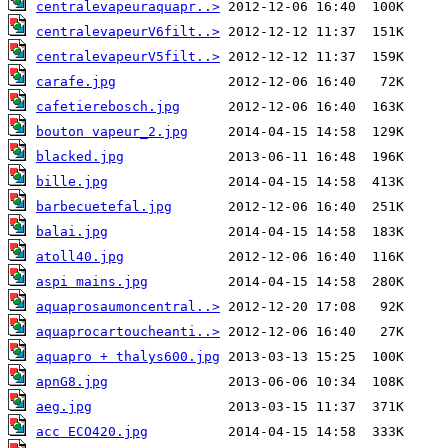
centralevapeuraquapr..>
centralevapeurV6filt..>
centralevapeurV5filt..>
carafe.jpg
cafetierebosch.jpg
bouton vapeur_2.jpg
blacked.jpg
bille.jpg
barbecuetefal.jpg
balai.jpg
atoll40.jpg
aspi mains.jpg
aquaprosaumoncentral..>
aquaprocartoucheanti..>
aquapro + thalys600.jpg
apnG8.jpg
aeg.jpg
acc ECO420.jpg