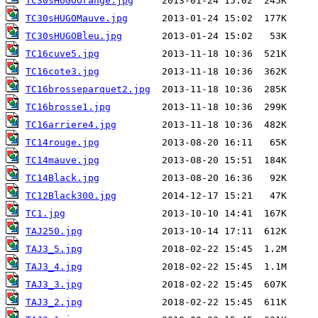
TC30sHUGOOrange.jpg
TC30sHUGOMauve.jpg
TC30sHUGOBleu.jpg
TC16cuve5.jpg
TC16cote3.jpg
TC16brosseparquet2.jpg
TC16brosse1.jpg
TC16arriere4.jpg
TC14rouge.jpg
TC14mauve.jpg
TC14Black.jpg
TC12Black300.jpg
TC1.jpg
TAJ250.jpg
TAJ3_5.jpg
TAJ3_4.jpg
TAJ3_3.jpg
TAJ3_2.jpg