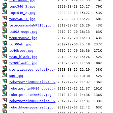
troisenun.jpg
topc546_3.jpg
topc546_2.jpg
topc546_1.jpg
telecommandeWR515.jpg
tc802rouge.jpg
tc802mauve.jpg
tc100eb.jpg
tc40bleu.jpg
tc40_black.jpg
tc30bleubl.jpg
sterilisateurtefalBH..>
sg6.jpg
robotpetrinKM80silve..>
robotpetrinKM80rouge..>
robotpertrinkm60s.jpg
robotpétrinKM80noira..>
robothkoeniggenie5.jpg