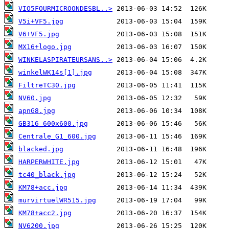
VIO5FOURMICROONDESBL..>
V5i+VF5.jpg
V6+VF5.jpg
MX16+logo.jpg
WINKELASPIRATEURSANS..>
winkelWK14s[1].jpg
FiltreTC30.jpg
NV60.jpg
apnG8.jpg
GB316_600x600.jpg
Centrale_G1_600.jpg
blacked.jpg
HARPERWHITE.jpg
tc40_black.jpg
KM78+acc.jpg
murvirtuelWR515.jpg
KM78+acc2.jpg
NV6200.jpg