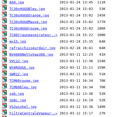
AG9.jpg
TC30sHUGOBleu.jpg
TC30sHUGOOrange.jpg
TC30sHUGOMauve.jpg
TC30sHUGOrouge.jpg
TC801jauneaspirateur..>
mx15.jpg
rafraichisseurdair.jpg
NV4000NettoVap300.jpg
VVC22.jpg
WS9ROUGE.jpg
SWR22.jpg
TCM60rouge.jpg
TCM60bleu.jpg
sg6.jpg
SG8c.jpg
VS2winkel.jpg
FiltreCentraleVapeur..>