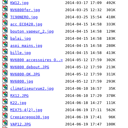
KW12.jpg
NV6800fer.jpg
TC90NERO.jpg
acc ECO420.jpg
bouton vapeur_2.jpg
balai.jpg
aspi mains.jpg
bille.jpg
NV6800 accessoires O..>
NV6800 debout.JPG
NV6800-OK.JPG
NV6800.jpg
climatiseurvue2.jpg
RX12.JPG
K22.jpg
MIX75-4(2).jpg
Crepieregoo30.jpg
VAP12.JPG