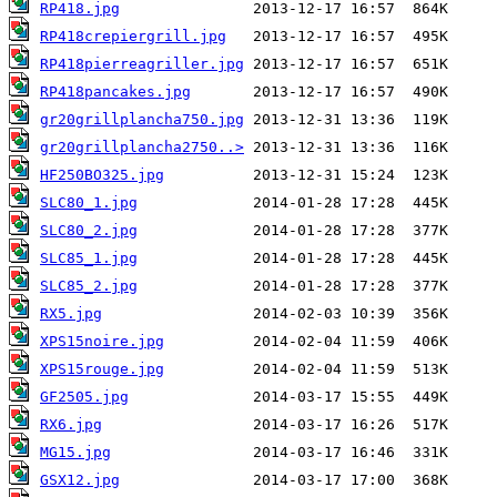
RP418.jpg
RP418crepiergrill.jpg
RP418pierreagriller.jpg
RP418pancakes.jpg
gr20grillplancha750.jpg
gr20grillplancha2750..>
HF250BO325.jpg
SLC80_1.jpg
SLC80_2.jpg
SLC85_1.jpg
SLC85_2.jpg
RX5.jpg
XPS15noire.jpg
XPS15rouge.jpg
GF2505.jpg
RX6.jpg
MG15.jpg
GSX12.jpg