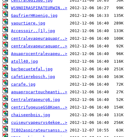
CentraleG1300.jpg
WS9NOIRASPIRATEURWIN..>
GaufrierHKoenig.jpg
yaourtiere.jpg
Accessoir..[1].jpg
centralevapeuraquapr..>
centralevapeuraquapr..>
Aquaprocentralevapeu..>
atoll40.jpg
barbecuetefal.jpg
cafetierebosch.jpg
carafe.jpg
aquaprocartoucheanti..>
CentraleVapeurg6.jpg
centrifugeuseGS8Koen..>
chaiseenbois.jpg
cuiseurvapeurvs4ekoe..>
TC802aspirateursanss..>