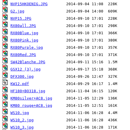
NVP15HKOENIG.JPG
G2.jpg
NVP15.JPG
RX80all.JPG
RX80Blue.jpg
RX80Pink.jpg
RX80Purple.jpg
RX80Red.JPG
SW42Blanche.JPG
GSX12 (3).jpg
DFX300.jpg
KW12.pdf
HF180+BO318.jpg
KM80silver+AC8.jpg
KM80 rouge+AC8.jpg
WS10.jpg
WS10_2.jpg
WS10_3.jpg