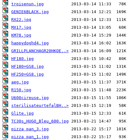
troisenun.jpg
GENIE6BLACK.jpg
RX22.jpg
MX17.jpg
KM78.jpg
happydoghd4.jpg
GRILLPLANCHAGR20HKOE..>
HF180.jpg
HF180+GS8.jpg
HF250+GS8.jpg
aeg.jpg
R150.jpg
U600cireuse.jpg
sterilisateurtefalBH..>
Glite.jpg
TC30s_HUGO_Bleu_600.jpg
pizza pan_3.jpg
pizza pan_1.jpg