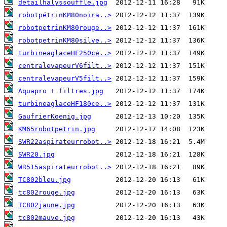
detailhalyssouffle.jpg
robotpétrinKM80noira..>
robotpetrinKM80rouge..>
robotpetrinKM80silve..>
turbineaglaceHF250ce..>
centralevapeurV6filt..>
centralevapeurV5filt..>
Aquapro + filtres.jpg
turbineaglaceHF180ce..>
GaufrierKoenig.jpg
KM65robotpetrin.jpg
SWR22aspirateurrobot..>
SWR20.jpg
WR515aspirateurrobot..>
TC802bleu.jpg
tc802rouge.jpg
TC802jaune.jpg
tc802mauve.jpg