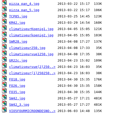
pizza pan_4.jpg
pizza pan_5.jpg
TCP85.jpg
KM42.jpg
climatiseurKoenig1.jpg
climatiseurkoenig2.jpg
SWR28.jpg
climatiseur250.jpg
climatiseurvue1250.jpg
GR22c.jpg
climatiseurvue(2)250..>
climatiseur(1)250250..>
FO18.jpg
FO26.jpg
FO35.jpg
SW42.jpg
SW42_3.jpg
VIO5FOURMICROONDESNO..>