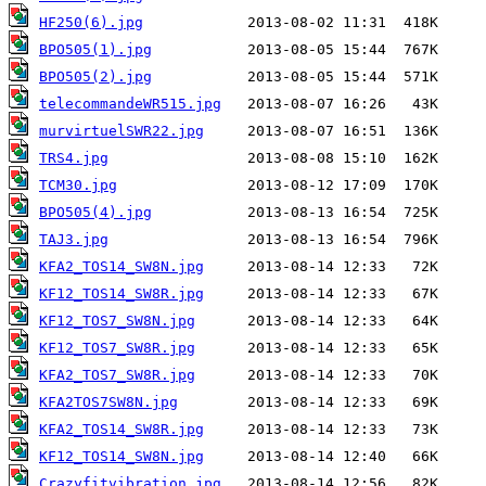
HF250(6).jpg
BPO505(1).jpg
BPO505(2).jpg
telecommandeWR515.jpg
murvirtuelSWR22.jpg
TRS4.jpg
TCM30.jpg
BPO505(4).jpg
TAJ3.jpg
KFA2_TOS14_SW8N.jpg
KF12_TOS14_SW8R.jpg
KF12_TOS7_SW8N.jpg
KF12_TOS7_SW8R.jpg
KFA2_TOS7_SW8R.jpg
KFA2TOS7SW8N.jpg
KFA2_TOS14_SW8R.jpg
KF12_TOS14_SW8N.jpg
Crazyfitvibration.jpg