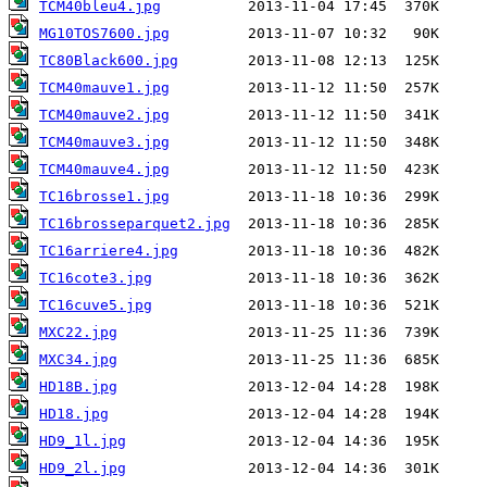
TCM40bleu4.jpg
MG10TOS7600.jpg
TC80Black600.jpg
TCM40mauve1.jpg
TCM40mauve2.jpg
TCM40mauve3.jpg
TCM40mauve4.jpg
TC16brosse1.jpg
TC16brosseparquet2.jpg
TC16arriere4.jpg
TC16cote3.jpg
TC16cuve5.jpg
MXC22.jpg
MXC34.jpg
HD18B.jpg
HD18.jpg
HD9_1l.jpg
HD9_2l.jpg