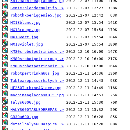
KB12machineaglacons.jpg
Genie2blendermultifo..>
robothkoeniggenie5.jpg
MX18blanc.jpg
MX18rouge.jpg
MX18vert.jpg
MX18violet.jpg
KM80srobotpetrininox..>
KM80srobotpetrinroug..>
KM80srobotpetrinnoir..>
robotpertrinkm60s.jpg
Tablearepasserhalysh..>
HF250TurbineAGlace.jpg
machineaglaconsKB15.jpg
Talys600G.jpg
HALYS600TABLEDEREPAS..>
GR30a600.jpg
detailhalys600aspire..>