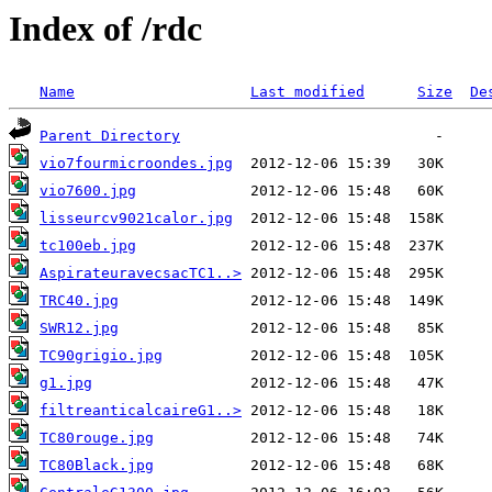
Index of /rdc
Name
Last modified
Size
De
Parent Directory
vio7fourmicroondes.jpg
vio7600.jpg
lisseurcv9021calor.jpg
tc100eb.jpg
AspirateuravecsacTC1..>
TRC40.jpg
SWR12.jpg
TC90grigio.jpg
g1.jpg
filtreanticalcaireG1..>
TC80rouge.jpg
TC80Black.jpg