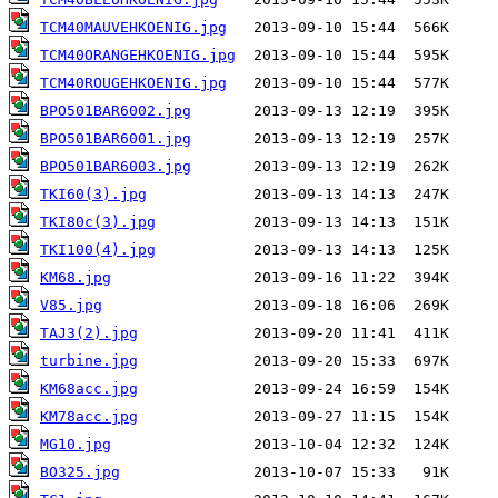
TCM40MAUVEHKOENIG.jpg
TCM40ORANGEHKOENIG.jpg
TCM40ROUGEHKOENIG.jpg
BPO501BAR6002.jpg
BPO501BAR6001.jpg
BPO501BAR6003.jpg
TKI60(3).jpg
TKI80c(3).jpg
TKI100(4).jpg
KM68.jpg
V85.jpg
TAJ3(2).jpg
turbine.jpg
KM68acc.jpg
KM78acc.jpg
MG10.jpg
BO325.jpg