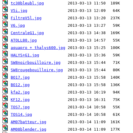
tc30bleubl.jpg
V5i.jpg
FiltreV5l.jpg
V6.jpg
CentraleG1.jpg
ATOLL80.jpg
aquapro + thalys600.jpg
HALYS+G1.jpg
SW8noirbouilloire.jpg
SW8rougebouilloire.jpg
BO17.jpg
BO12.jpg
kfa2.jpg
KF12.jpg
TOS7.jpg
TOS14.jpg
AM07batteur.jpg
AM08blender.jpg