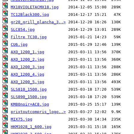
MX18VIOLETACMX18.jpg
TC12Black300.jpg
gr20_grill_plancha_3..>
SLC854.jpg
Filtre TC30.jpg
CU6.jpg
AXO_1200_1.jpg
AXO_1200_2.jpg
AXO_1200_3.jpg
AXO_1200_4.jpg
AXO_1200_5.jpg
SLS810_1500.jpg
SLS890_1500.jpg
KM80noir+AC8.jpg
prixtoutcompris_logo..>
MIX75.jpg
HKM1028_1_600.jpg