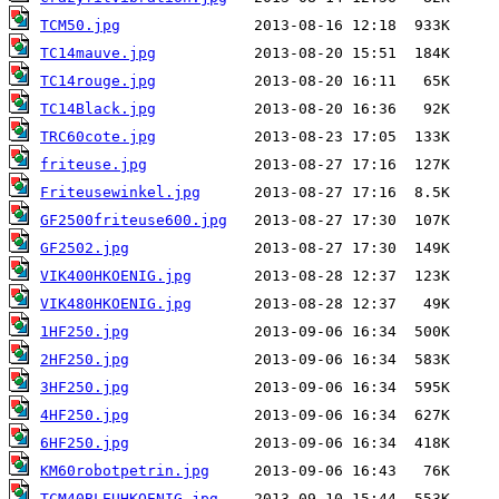
TCM50.jpg
TC14mauve.jpg
TC14rouge.jpg
TC14Black.jpg
TRC60cote.jpg
friteuse.jpg
Friteusewinkel.jpg
GF2500friteuse600.jpg
GF2502.jpg
VIK400HKOENIG.jpg
VIK480HKOENIG.jpg
1HF250.jpg
2HF250.jpg
3HF250.jpg
4HF250.jpg
6HF250.jpg
KM60robotpetrin.jpg
TCM40BLEUHKOENIG.jpg