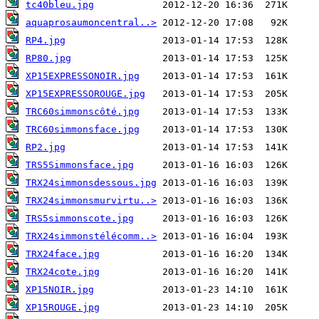
tc40bleu.jpg
aquaprosaumoncentral..>
RP4.jpg
RP80.jpg
XP15EXPRESSONOIR.jpg
XP15EXPRESSOROUGE.jpg
TRC60simmonscôté.jpg
TRC60simmonsface.jpg
RP2.jpg
TRS5Simmonsface.jpg
TRX24simmonsdessous.jpg
TRX24simmonsmurvirtu..>
TRS5simmonscote.jpg
TRX24simmonstélécomm..>
TRX24face.jpg
TRX24cote.jpg
XP15NOIR.jpg
XP15ROUGE.jpg