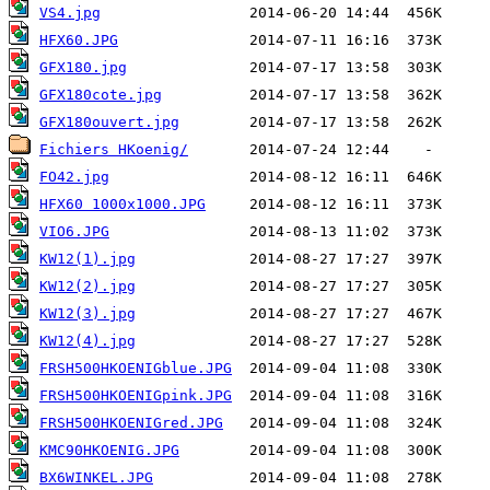
VS4.jpg
HFX60.JPG
GFX180.jpg
GFX180cote.jpg
GFX180ouvert.jpg
Fichiers HKoenig/
FO42.jpg
HFX60 1000x1000.JPG
VIO6.JPG
KW12(1).jpg
KW12(2).jpg
KW12(3).jpg
KW12(4).jpg
FRSH500HKOENIGblue.JPG
FRSH500HKOENIGpink.JPG
FRSH500HKOENIGred.JPG
KMC90HKOENIG.JPG
BX6WINKEL.JPG