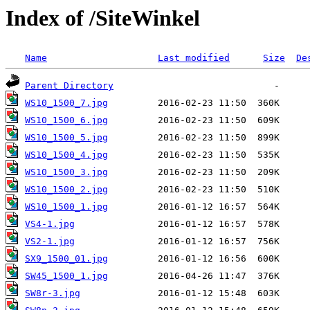
Index of /SiteWinkel
Name
Last modified
Size
De
Parent Directory
WS10_1500_7.jpg
WS10_1500_6.jpg
WS10_1500_5.jpg
WS10_1500_4.jpg
WS10_1500_3.jpg
WS10_1500_2.jpg
WS10_1500_1.jpg
VS4-1.jpg
VS2-1.jpg
SX9_1500_01.jpg
SW45_1500_1.jpg
SW8r-3.jpg