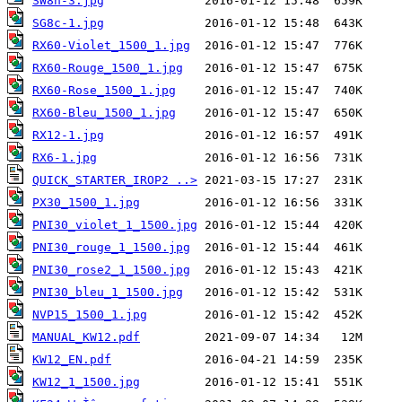
SW8n-3.jpg
SG8c-1.jpg
RX60-Violet_1500_1.jpg
RX60-Rouge_1500_1.jpg
RX60-Rose_1500_1.jpg
RX60-Bleu_1500_1.jpg
RX12-1.jpg
RX6-1.jpg
QUICK_STARTER_IROP2 ..>
PX30_1500_1.jpg
PNI30_violet_1_1500.jpg
PNI30_rouge_1_1500.jpg
PNI30_rose2_1_1500.jpg
PNI30_bleu_1_1500.jpg
NVP15_1500_1.jpg
MANUAL_KW12.pdf
KW12_EN.pdf
KW12_1_1500.jpg