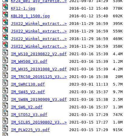
KF24_WeÌˆasy_cafetie..>
KF12-1.jpg
KBL20_1_1500.jpg
JSV22_Winkel_extract..>
JSV22_Winkel_extract..>
JSV22_Winkel_extract..>
JSV22_Winkel_extract..>
IM_WS10_20190822_V2.pdf
IM_WH500_V3.pdf
IM_WH35_20191008_V2.pdf
IM_TRC50_20191125_V3..>
IM_SWRC130.pdf
IM_SW45_V2.pdf
IM_SW8N_20190909_V3.pdf
IM_SW6_V2.pdf
IM_STO52_V3.pdf
IM_SIL85_20190802_V3..>
IM_PLW225_V3.pdf