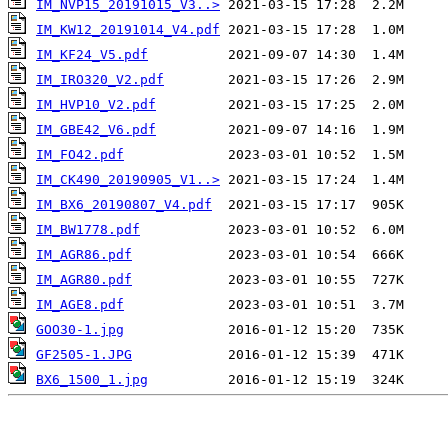
IM_NVP15_20191015_V3..>
IM_KW12_20191014_V4.pdf
IM_KF24_V5.pdf
IM_IRO320_V2.pdf
IM_HVP10_V2.pdf
IM_GBE42_V6.pdf
IM_FO42.pdf
IM_CK490_20190905_V1..>
IM_BX6_20190807_V4.pdf
IM_BW1778.pdf
IM_AGR86.pdf
IM_AGR80.pdf
IM_AGE8.pdf
GOO30-1.jpg
GF2505-1.JPG
BX6_1500_1.jpg