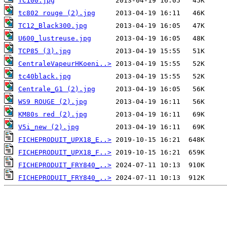
TC100.jpg
tc802 rouge (2).jpg
TC12_Black300.jpg
U600_lustreuse.jpg
TCP85 (3).jpg
CentraleVapeurHKoeni..>
tc40black.jpg
Centrale_G1 (2).jpg
WS9 ROUGE (2).jpg
KM80s red (2).jpg
V5i_new (2).jpg
FICHEPRODUIT_UPX18_E..>
FICHEPRODUIT_UPX18_F..>
FICHEPRODUIT_FRY840_..>
FICHEPRODUIT_FRY840_..>