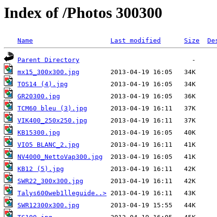
Index of /Photos 300300
Name
Last modified
Size
De
Parent Directory
mx15_300x300.jpg
TOS14 (4).jpg
GR20300.jpg
TCM60 bleu (3).jpg
VIK400_250x250.jpg
KB15300.jpg
VIO5 BLANC_2.jpg
NV4000_NettoVap300.jpg
KB12 (5).jpg
SWR22_300x300.jpg
Talys600web1lleguide..>
SWR12300x300.jpg