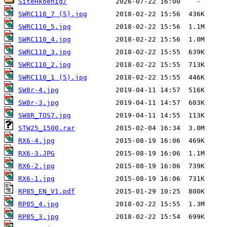
SiteHkoenig/
SWRC110_7 (5).jpg
SWRC110_5.jpg
SWRC110_4.jpg
SWRC110_3.jpg
SWRC110_2.jpg
SWRC110_1 (5).jpg
SW8r-4.jpg
SW8r-3.jpg
SW8R_TOS7.jpg
STW25_1500.rar
RX6-4.jpg
RX6-3.JPG
RX6-2.jpg
RX6-1.jpg
RP85_EN_V1.pdf
RP85_4.jpg
RP85_3.jpg