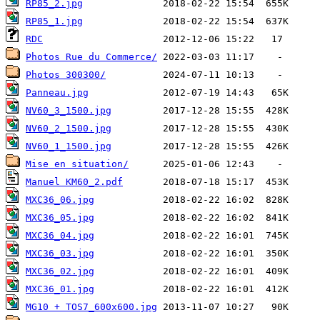
RP85_2.jpg
RP85_1.jpg
RDC
Photos Rue du Commerce/
Photos 300300/
Panneau.jpg
NV60_3_1500.jpg
NV60_2_1500.jpg
NV60_1_1500.jpg
Mise en situation/
Manuel KM60_2.pdf
MXC36_06.jpg
MXC36_05.jpg
MXC36_04.jpg
MXC36_03.jpg
MXC36_02.jpg
MXC36_01.jpg
MG10 + TOS7_600x600.jpg