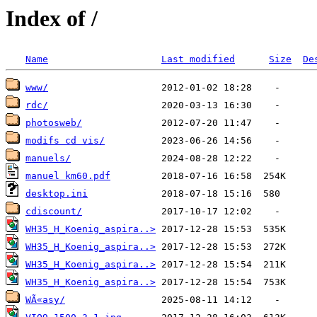
Index of /
Name
Last modified
Size
De
www/
rdc/
photosweb/
modifs cd vis/
manuels/
manuel km60.pdf
desktop.ini
cdiscount/
WH35_H_Koenig_aspira..>
WH35_H_Koenig_aspira..>
WH35_H_Koenig_aspira..>
WH35_H_Koenig_aspira..>
WÃ«asy/