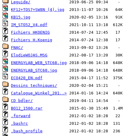
Leguide/
KF12+TOS7+SW8N (4).jpg
KB15.jpg
IM_STO52_V4.pdf
Fichiers HKOENIG
Fichiers H.Koenig
FNAC/
ElodieWOJAS.MSG
ENERGYLAB_WEB_STC68.jpg
ENERGYLAB_STC60.jpg
ECO420_EN.pdf
Dessins techniques/
Catalogue_Winkel_201..>
CD bdler/
BO12_1500.rar
.forward
.bashrc
.bash_profile