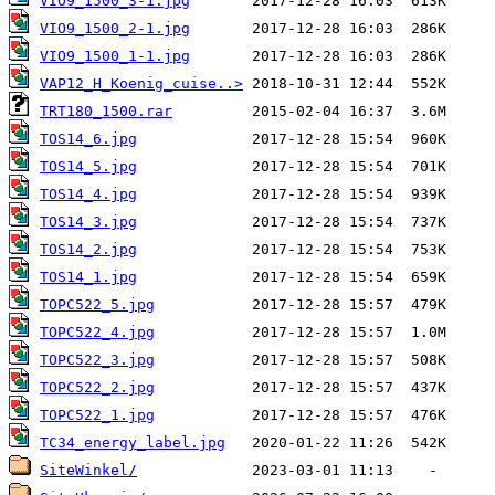
VIO9_1500_3-1.jpg
VIO9_1500_2-1.jpg
VIO9_1500_1-1.jpg
VAP12_H_Koenig_cuise..>
TRT180_1500.rar
TOS14_6.jpg
TOS14_5.jpg
TOS14_4.jpg
TOS14_3.jpg
TOS14_2.jpg
TOS14_1.jpg
TOPC522_5.jpg
TOPC522_4.jpg
TOPC522_3.jpg
TOPC522_2.jpg
TOPC522_1.jpg
TC34_energy_label.jpg
SiteWinkel/