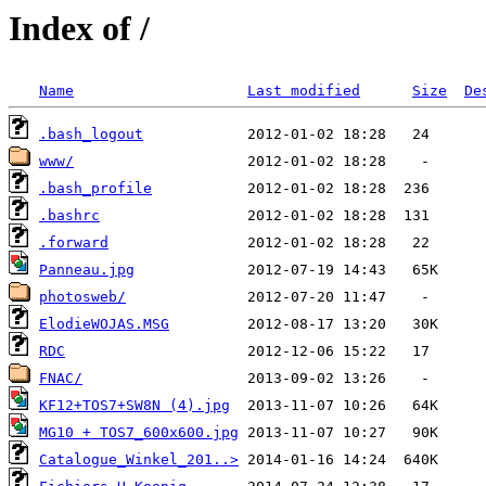
Index of /
Name
Last modified
Size
De
.bash_logout
www/
.bash_profile
.bashrc
.forward
Panneau.jpg
photosweb/
ElodieWOJAS.MSG
RDC
FNAC/
KF12+TOS7+SW8N (4).jpg
MG10 + TOS7_600x600.jpg
Catalogue_Winkel_201..>