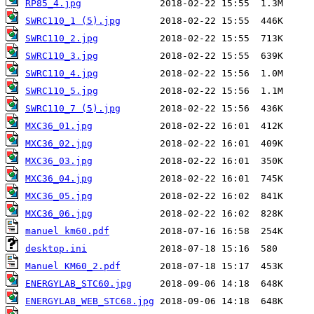
RP85_4.jpg
SWRC110_1 (5).jpg
SWRC110_2.jpg
SWRC110_3.jpg
SWRC110_4.jpg
SWRC110_5.jpg
SWRC110_7 (5).jpg
MXC36_01.jpg
MXC36_02.jpg
MXC36_03.jpg
MXC36_04.jpg
MXC36_05.jpg
MXC36_06.jpg
manuel km60.pdf
desktop.ini
Manuel KM60_2.pdf
ENERGYLAB_STC60.jpg
ENERGYLAB_WEB_STC68.jpg