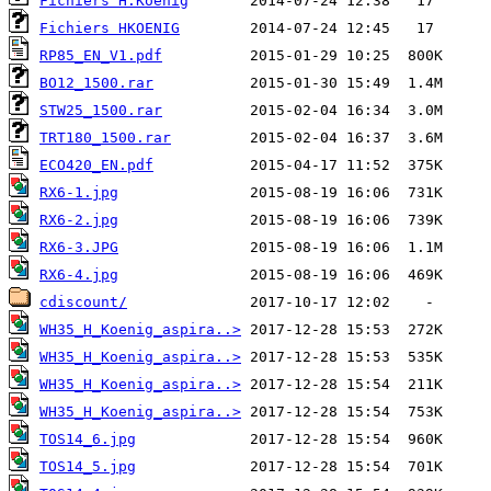
Fichiers H.Koenig
Fichiers HKOENIG
RP85_EN_V1.pdf
BO12_1500.rar
STW25_1500.rar
TRT180_1500.rar
ECO420_EN.pdf
RX6-1.jpg
RX6-2.jpg
RX6-3.JPG
RX6-4.jpg
cdiscount/
WH35_H_Koenig_aspira..>
WH35_H_Koenig_aspira..>
WH35_H_Koenig_aspira..>
WH35_H_Koenig_aspira..>
TOS14_6.jpg
TOS14_5.jpg