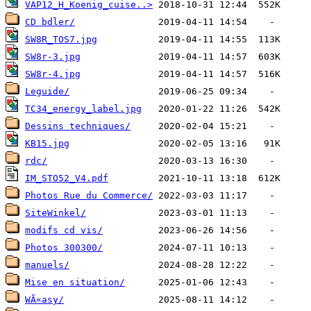
VAP12_H_Koenig_cuise..>
CD bdler/
SW8R_TOS7.jpg
SW8r-3.jpg
SW8r-4.jpg
Leguide/
TC34_energy_label.jpg
Dessins techniques/
KB15.jpg
rdc/
IM_STO52_V4.pdf
Photos Rue du Commerce/
SiteWinkel/
modifs cd vis/
Photos 300300/
manuels/
Mise en situation/
WÃ«asy/